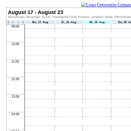
August 17 - August 23
Ausstellungen, Beratungen, Events, Feiertage2015-2018, Kreatives, Leseladen, Musik, OffeneGruppen
«
‹
›
»
Mo, 17. Aug
Di, 18. Aug
Mi, 19. Aug
Do, 20. A
09:00
10:00
11:00
12:00
13:00
14:00