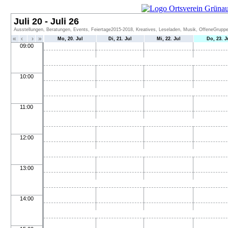
Juli 20 - Juli 26
Ausstellungen, Beratungen, Events, Feiertage2015-2018, Kreatives, Leseladen, Musik, OffeneGruppen
«
‹
›
»
Mo, 20. Jul
Di, 21. Jul
Mi, 22. Jul
Do, 23. J
09:00
10:00
11:00
12:00
13:00
14:00