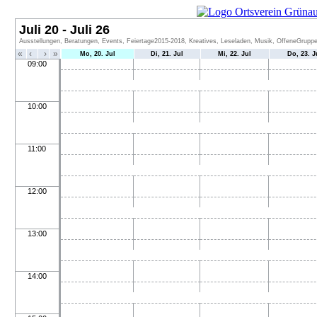
Juli 20 - Juli 26
Ausstellungen, Beratungen, Events, Feiertage2015-2018, Kreatives, Leseladen, Musik, OffeneGruppen
«
‹
›
»
Mo, 20. Jul
Di, 21. Jul
Mi, 22. Jul
Do, 23. J
09:00
10:00
11:00
12:00
13:00
14:00