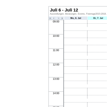
Juli 6 - Juli 12
Ausstellungen, Beratungen, Events, Feiertage2015-2018, 
«
‹
›
»
Mo, 6. Jul
Di, 7. Jul
09:00
10:00
11:00
12:00
13:00
14:00