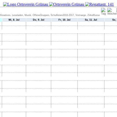
Kreatives, Leseladen, Musik, OffeneGruppen, Schulferien2016-2017, Vortraege, ZirkelKurse
Mi, 8. Jul
Do, 9. Jul
Fr, 10. Jul
Sa, 11. Jul
So, 