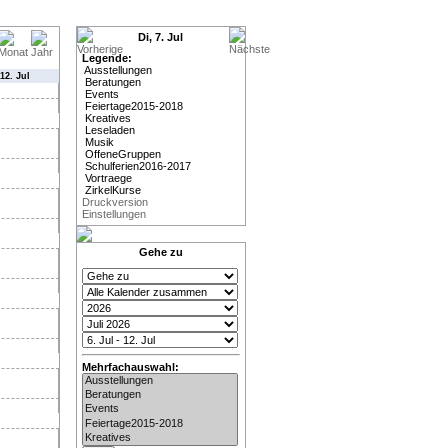
Di, 7. Jul
Legende:
Ausstellungen
12. Jul
Beratungen
Events
Feiertage2015-2018
Kreatives
Leseladen
Musik
OffeneGruppen
Schulferien2016-2017
Vortraege
ZirkelKurse
Druckversion
Einstellungen
Gehe zu
Mehrfachauswahl: