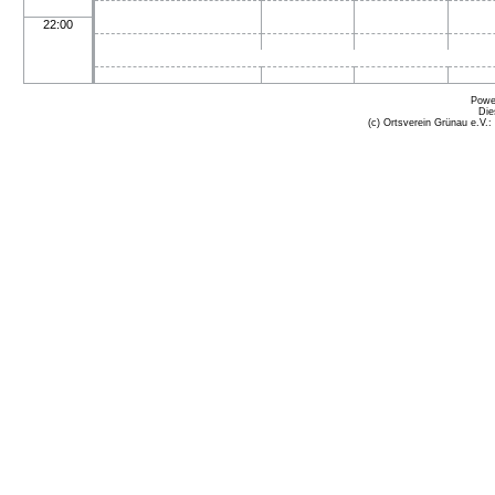
22:00
Powe
Die
(c) Ortsverein Grünau e.V.: