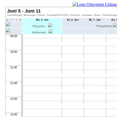
Juni 5 - Juni 11
Ausstellungen, Beratungen, Events, Feiertage2015-2018, Kreatives, Leseladen, Musik, OffeneGruppen
«
‹
›
»
Mo, 5. Jun
Di, 6. Jun
Mi, 7. Jun
Do, 
Pfingstmo...
Pfingstferien
Weltumwel...
09:00
10:00
11:00
12:00
13:00
14:00