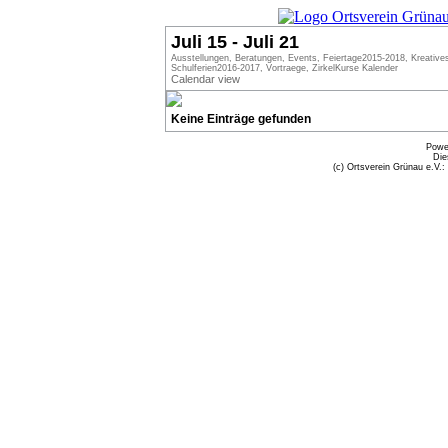
Juli 15 - Juli 21
Ausstellungen, Beratungen, Events, Feiertage2015-2018, Kreative
Schulferien2016-2017, Vortraege, ZirkelKurse Kalender
Calendar view
Keine Einträge gefunden
Powe
Die
(c) Ortsverein Grünau e.V.: