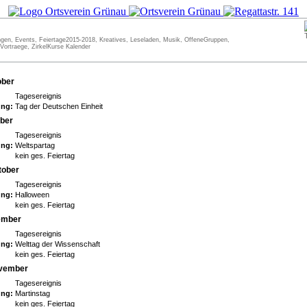
ngen, Events, Feiertage2015-2018, Kreatives, Leseladen, Musik, OffeneGruppen,
Vortraege, ZirkelKurse Kalender
ober
Tagesereignis
ng:
Tag der Deutschen Einheit
ober
Tagesereignis
ng:
Weltspartag
kein ges. Feiertag
tober
Tagesereignis
ng:
Halloween
kein ges. Feiertag
vember
Tagesereignis
ng:
Welttag der Wissenschaft
kein ges. Feiertag
ovember
Tagesereignis
ng:
Martinstag
kein ges. Feiertag