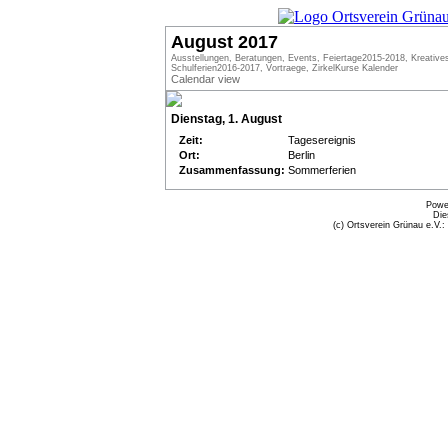
August 2017
Ausstellungen, Beratungen, Events, Feiertage2015-2018, Kreative
Schulferien2016-2017, Vortraege, ZirkelKurse Kalender
Calendar view
Dienstag, 1. August
Zeit:
Tagesereignis
Ort:
Berlin
Zusammenfassung:
Sommerferien
Powe
Die
(c) Ortsverein Grünau e.V.: