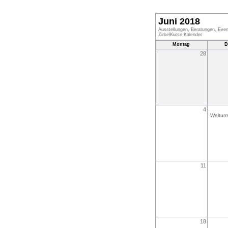
Juni 2018
Ausstellungen, Beratungen, Even
ZirkelKurse Kalender
Montag
D
28
4
Weltum
11
18