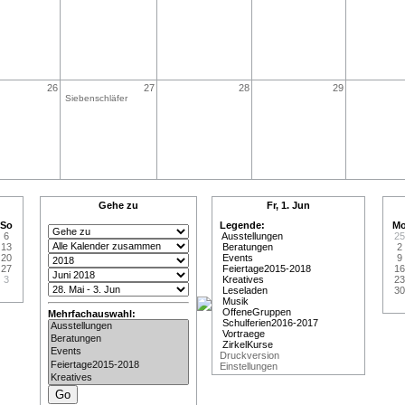
26
27
28
29
Siebenschläfer
Gehe zu
Fr, 1. Jun
So
Legende:
M
6
Ausstellungen
25
13
Beratungen
2
20
Events
9
27
Feiertage2015-2018
16
3
Kreatives
23
Leseladen
30
Musik
OffeneGruppen
Mehrfachauswahl:
Schulferien2016-2017
Vortraege
ZirkelKurse
Druckversion
Einstellungen