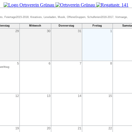
ts, Feiertage2015-2018, Kreatives, Leseladen, Musik, OffeneGruppen, Schulferien2016-2017, Vortraege,
ienstag
Mittwoch
Donnerstag
Freitag
Samsta
29
30
31
1
5
6
7
8
welttag
12
13
14
15
19
20
21
22