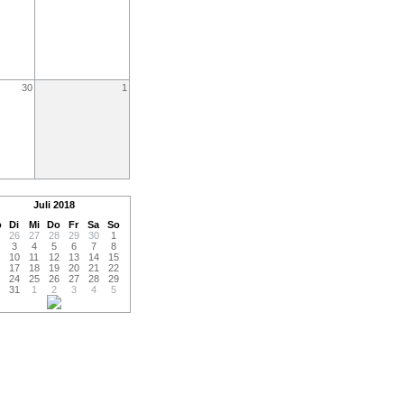
30
1
Juli
2018
o
Di
Mi
Do
Fr
Sa
So
26
27
28
29
30
1
3
4
5
6
7
8
10
11
12
13
14
15
17
18
19
20
21
22
24
25
26
27
28
29
31
1
2
3
4
5