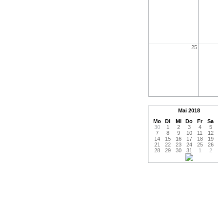
25
Mai
2018
Mo
Di
Mi
Do
Fr
Sa
30
1
2
3
4
5
7
8
9
10
11
12
14
15
16
17
18
19
21
22
23
24
25
26
28
29
30
31
1
2