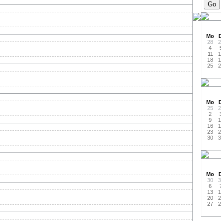
Mo
D
28
2
4
11
1
18
1
25
2
Mo
D
25
2
2
9
1
16
1
23
2
30
3
Mo
D
30
3
6
13
1
20
2
27
2