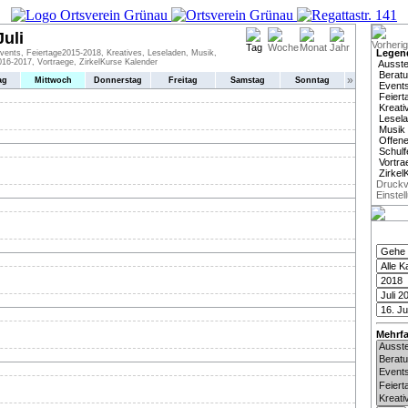
Juli
Legen
vents, Feiertage2015-2018, Kreatives, Leseladen, Musik,
16-2017, Vortraege, ZirkelKurse Kalender
Ausste
Berat
»
ag
Mittwoch
Donnerstag
Freitag
Samstag
Sonntag
Event
Feiert
Kreati
Lesel
Musik
Offen
Schulf
Vortra
Zirkel
Druckv
Einstel
Mehrf