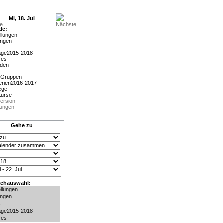
Mi, 18. Jul
de:
llungen
ungen
s
age2015-2018
ves
aden
eGruppen
erien2016-2017
ege
Kurse
ersion
lungen
Gehe zu
achauswahl: