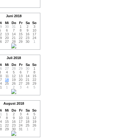
Juni
2018
i
Mi
Do
Fr
Sa
So
9
30
31
1
2
3
5
6
7
8
9
10
2
13
14
15
16
17
9
20
21
22
23
24
6
27
28
29
30
1
Juli
2018
i
Mi
Do
Fr
Sa
So
6
27
28
29
30
1
3
4
5
6
7
8
0
11
12
13
14
15
7
18
19
20
21
22
4
25
26
27
28
29
1
1
2
3
4
5
August
2018
i
Mi
Do
Fr
Sa
So
1
1
2
3
4
5
7
8
9
10
11
12
4
15
16
17
18
19
1
22
23
24
25
26
8
29
30
31
1
2