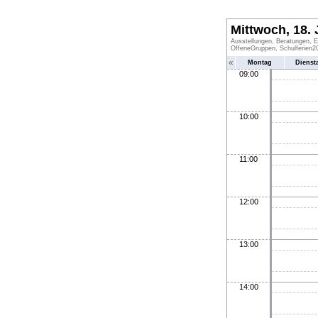
Mittwoch, 18. 
Ausstellungen, Beratungen, E
OffeneGruppen, Schulferien20
«
Montag
Dienst
09:00
10:00
11:00
12:00
13:00
14:00