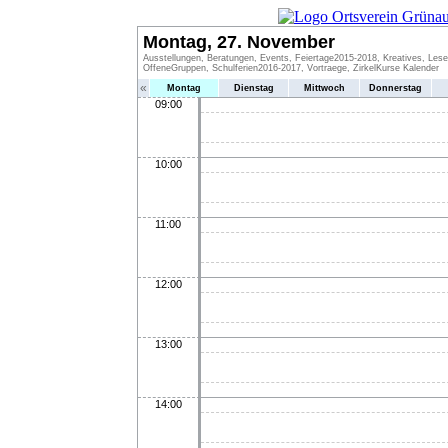
Montag, 27. November
Ausstellungen, Beratungen, Events, Feiertage2015-2018, Kreatives, Lese
OffeneGruppen, Schulferien2016-2017, Vortraege, ZirkelKurse Kalender
«
Montag
Dienstag
Mittwoch
Donnerstag
09:00
10:00
11:00
12:00
13:00
14:00